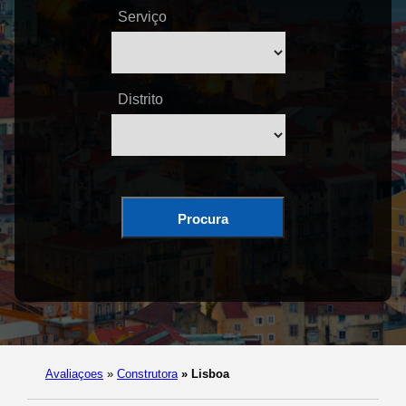
Serviço
Distrito
Procura
Avaliaçoes
»
Construtora
»
Lisboa