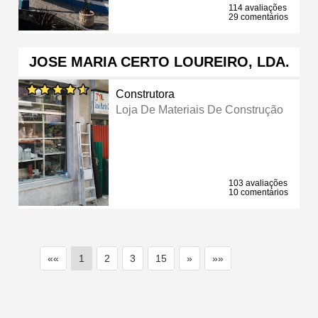
114 avaliações
29 comentários
JOSE MARIA CERTO LOUREIRO, LDA.
Construtora
Loja De Materiais De Construção
103 avaliações
10 comentários
««
1
2
3
15
»
»»