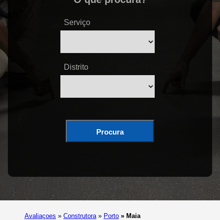
Serviço
Distrito
Procura
Avaliaçoes
»
Construtora
»
Porto
»
Maia