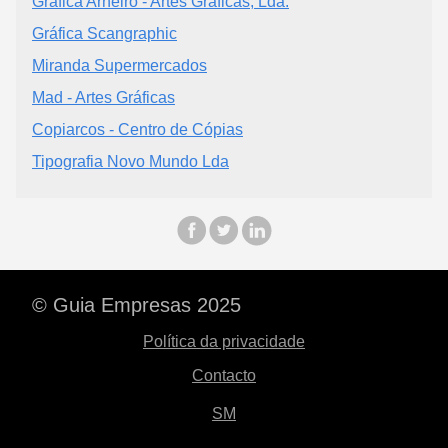
Gráfica Arneiro - Artes Gráficas, Lda.
Gráfica Scangraphic
Miranda Supermercados
Mad - Artes Gráficas
Copiarcos - Centro de Cópias
Tipografia Novo Mundo Lda
© Guia Empresas 2025
Política da privacidade
Contacto
SM