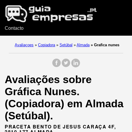
Contacto
Avaliaçoes
»
Copiadora
»
Setúbal
»
Almada
»
Grafica nunes
Avaliações sobre
Gráfica Nunes.
(Copiadora) em Almada
(Setúbal).
PRACETA BENTO DE JESUS CARAÇA 4F,
2810-177 ALMADA