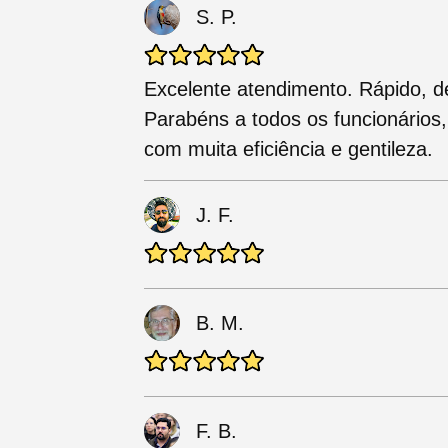
S. P.
Excelente atendimento. Rápido, d
Parabéns a todos os funcionários
com muita eficiência e gentileza.
J. F.
B. M.
F. B.