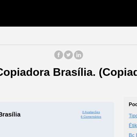
Copiadora Brasília. (Copi
Pod
0 Avaliações
rasília
Tip
6 Comentários
Éti
Bc 