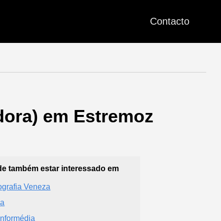
Contacto
adora) em Estremoz
e também estar interessado em
ografia Veneza
ka
Informédia