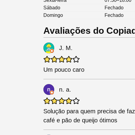
Sexta-feira
07:30–18:00
Sábado
Fechado
Domingo
Fechado
Avaliações do Copiad
J. M.
Um pouco caro
n. a.
Solução para quem precisa de fa
café e pão de queijo ótimos