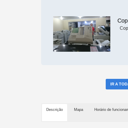
Cop
Cop
IR A TO
Descrição
Mapa
Horário de funciona