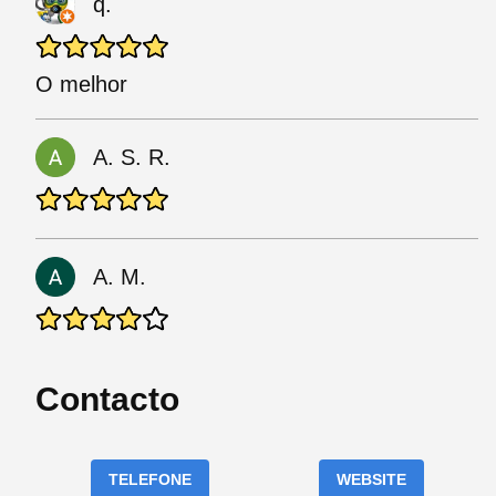
q.
O melhor
A. S. R.
A. M.
Contacto
TELEFONE
WEBSITE