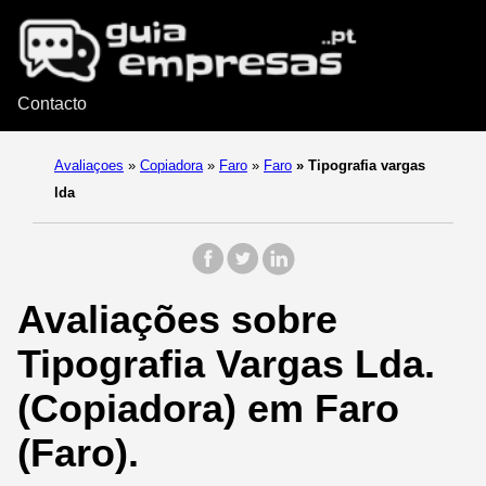
Contacto
Avaliaçoes
»
Copiadora
»
Faro
»
Faro
»
Tipografia vargas
lda
Avaliações sobre
Tipografia Vargas Lda.
(Copiadora) em Faro
(Faro).