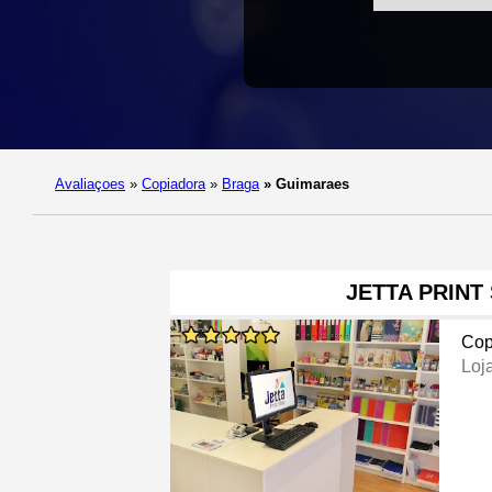
Avaliaçoes
»
Copiadora
»
Braga
»
Guimaraes
JETTA PRINT
Cop
Loj