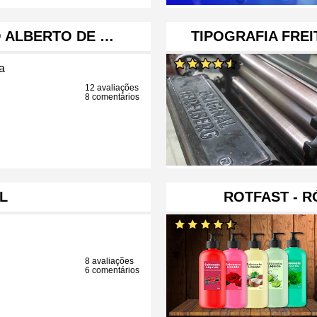
O ALBERTO DE …
TIPOGRAFIA FREI
a
12 avaliações
8 comentários
L
ROTFAST - R
8 avaliações
6 comentários