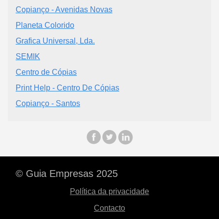
Copianço - Avenidas Novas
Planeta Colorido
Grafica Universal, Lda.
SEMIK
Centro de Cópias
Print Help - Centro De Cópias
Copianço - Santos
© Guia Empresas 2025
Política da privacidade
Contacto