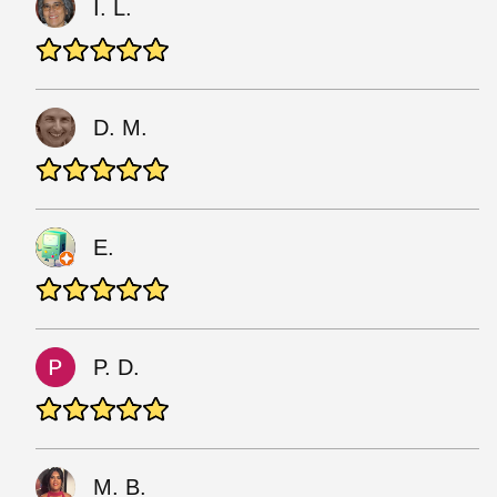
I. L.
D. M.
E.
P. D.
M. B.