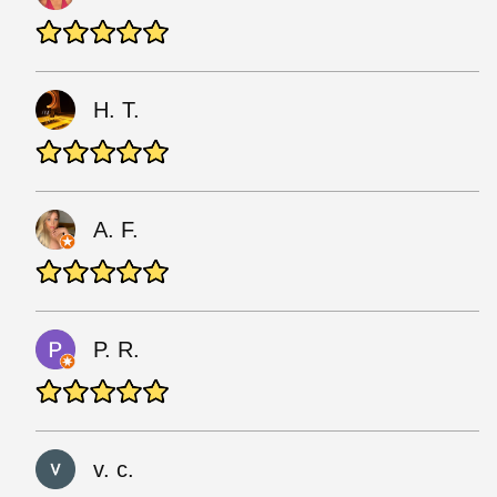
H. T.
A. F.
P. R.
v. c.