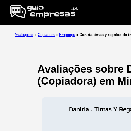
Avaliaçoes
»
Copiadora
»
Bragança
»
Daniria tintas y regalos de i
Avaliações sobre D
(Copiadora) em Mi
Daniria - Tintas Y Re