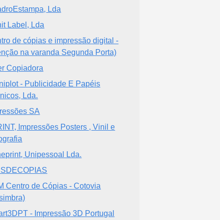
droEstampa, Lda
nit Label, Lda
tro de cópias e impressão digital -
enção na varanda Segunda Porta)
er Copiadora
niplot - Publicidade E Papéis
nicos, Lda.
ressões SA
INT, Impressões Posters , Vinil e
ografia
eprint, Unipessoal Lda.
ISDECOPIAS
 Centro de Cópias - Cotovia
simbra)
rt3DPT - Impressão 3D Portugal