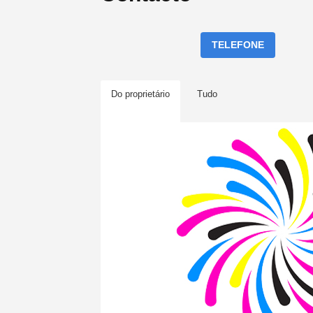
TELEFONE
Do proprietário
Tudo