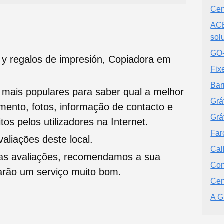
Cen
ACE
sol
GO-
s y regalos de impresión, Copiadora em
Fix
Bar
s mais populares para saber qual a melhor
Grá
namento, fotos, informação de contacto e
Grá
tos pelos utilizadores na Internet.
Far
liações deste local.
Cal
oas avaliações, recomendamos a sua
Con
tarão um serviço muito bom.
Cen
A G