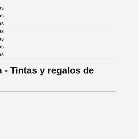
as
as
as
as
as
as
as
 - Tintas y regalos de