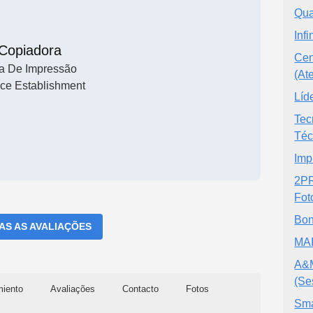
Qua
Infi
Copiadora
Cen
a De Impressão
(At
ice Establishment
Líd
Tec
Téc
Imp
2PR
Fot
Bon
DAS AS AVALIAÇÕES
MA
A&M
(Se
miento
Avaliações
Contacto
Fotos
Sma