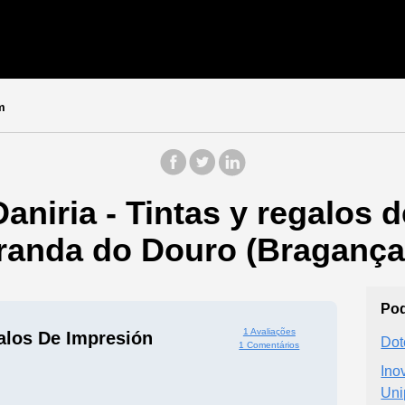
m
aniria - Tintas y regalos 
randa do Douro (Bragança
Pod
1 Avaliações
galos De Impresión
Dot
1 Comentários
Ino
Uni