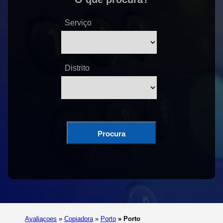
Serviço
Distrito
Procura
Avaliaçoes
»
Copiadora
»
Porto
»
Porto