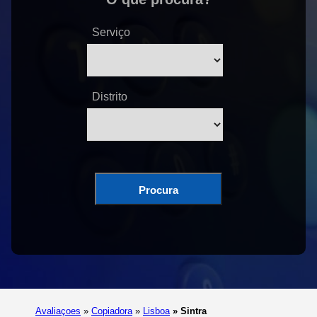
Serviço
Distrito
Procura
Avaliaçoes
»
Copiadora
»
Lisboa
»
Sintra