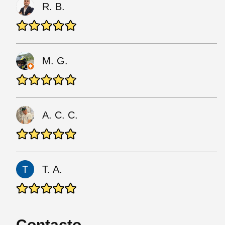
R. B.
M. G.
A. C. C.
T. A.
Contacto