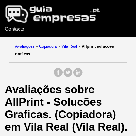
Contacto
Avaliaçoes
»
Copiadora
»
Vila Real
»
Allprint solucoes
graficas
Avaliações sobre
AllPrint - Solucões
Graficas. (Copiadora)
em Vila Real (Vila Real).