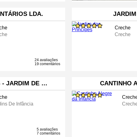
ANTÁRIOS LDA.
JARDIM
che
Creche
che
Creche
24 avaliações
19 comentários
 - JARDIM DE …
CANTINHO A
che
Crech
dins De Infância
Crech
5 avaliações
7 comentários