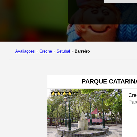
Avaliaçoes
»
Creche
»
Setúbal
»
Barreiro
PARQUE CATARIN
Cre
Par