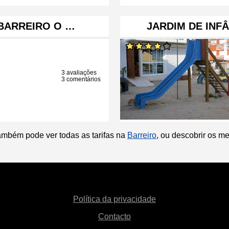
 BARREIRO O …
JARDIM DE INFÂ
3 avaliações
3 comentários
ambém pode ver todas as tarifas na
Barreiro
, ou descobrir os m
Política da privacidade
Contacto