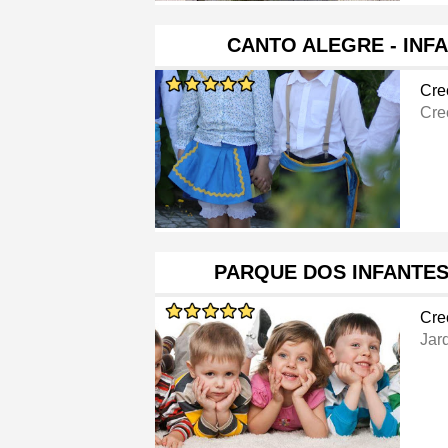
CANTO ALEGRE - INF
Cre
Cre
PARQUE DOS INFANTES
Cre
Jar