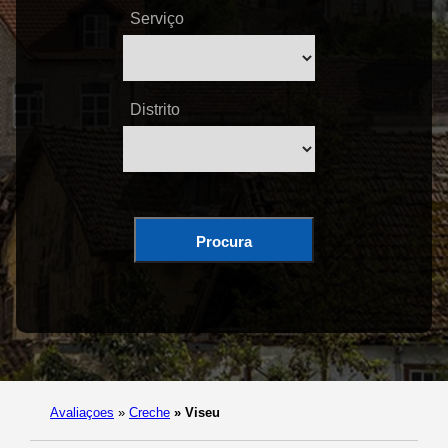
Serviço
Distrito
Procura
Avaliaçoes
»
Creche
»
Viseu