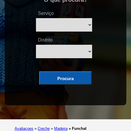
Serviço
Distrito
Procura
Avaliaçoes
»
Creche
»
Madeira
»
Funchal