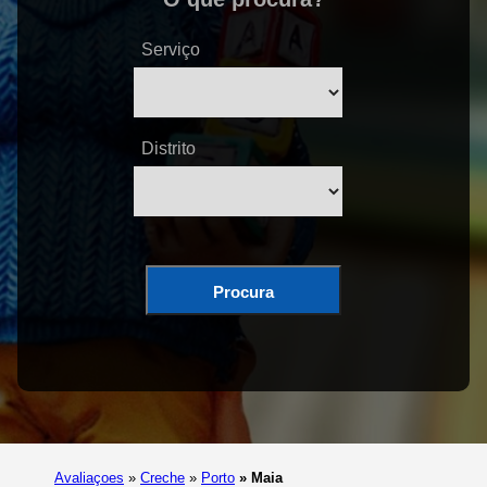
Serviço
Distrito
Procura
Avaliaçoes
»
Creche
»
Porto
»
Maia