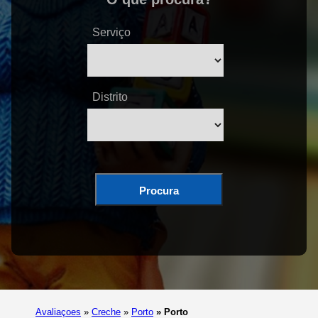
Serviço
Distrito
Procura
Avaliaçoes
»
Creche
»
Porto
»
Porto