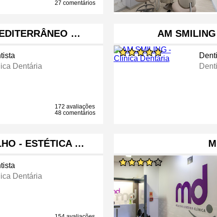
27 comentários
MEDITERRÂNEO …
AM SMILING
tista
Denti
nica Dentária
Denti
172 avaliações
48 comentários
LHO - ESTÉTICA …
M
tista
nica Dentária
154 avaliações