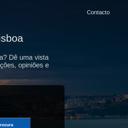
Contacto
isboa
oa? Dê uma vista
ções, opiniões e
rocura