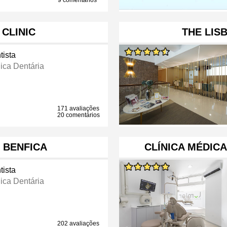
9 comentários
 CLINIC
THE LIS
tista
nica Dentária
171 avaliações
20 comentários
E BENFICA
CLÍNICA MÉDICA
tista
nica Dentária
202 avaliações