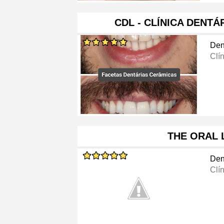
CDL - CLÍNICA DENTÁ
Den
Clí
THE ORAL 
Den
Clí