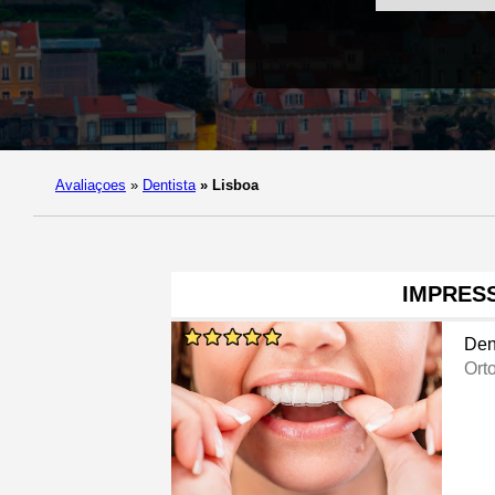
Avaliaçoes
»
Dentista
»
Lisboa
IMPRES
Den
Ort