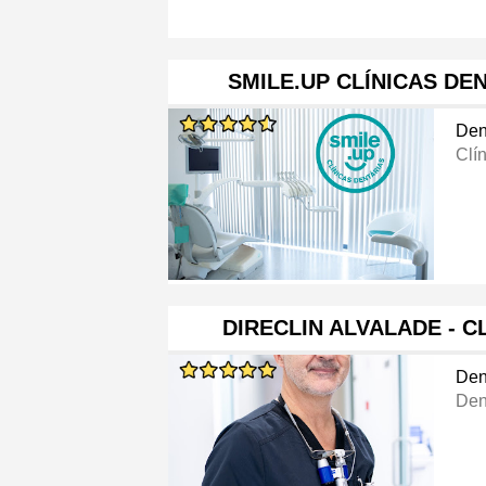
SMILE.UP CLÍNICAS DE
Den
Clí
DIRECLIN ALVALADE - C
Den
Den