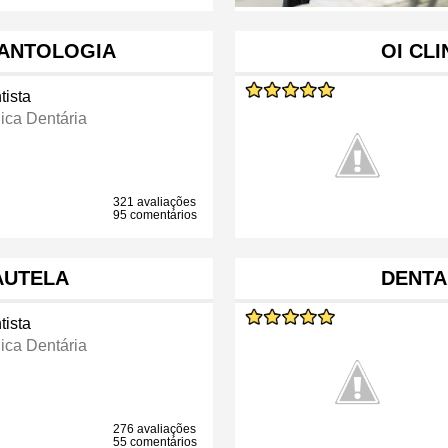
LANTOLOGIA
OI CL
tista
nica Dentária
321 avaliações
95 comentários
CAUTELA
DENTA
tista
nica Dentária
276 avaliações
55 comentários