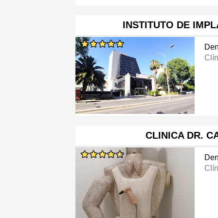
INSTITUTO DE IMP
Den
Clí
CLINICA DR. 
Den
Clí