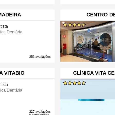
MADEIRA
CENTRO D
tista
nica Dentária
253 avaliações
A VITABIO
CLÍNICA VITA C
tista
nica Dentária
227 avaliações