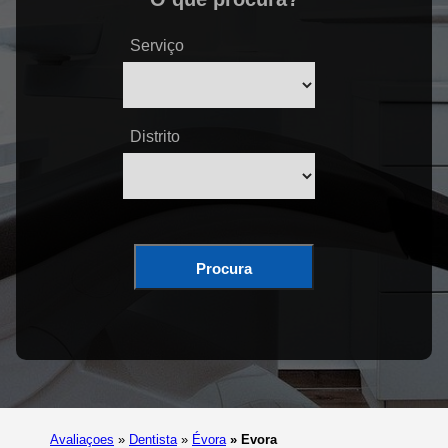
Serviço
Distrito
Procura
Avaliaçoes
»
Dentista
»
Évora
»
Evora