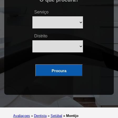
Serviço
Distrito
Procura
Avaliaçoes
»
Dentista
»
Setúbal
»
Montijo