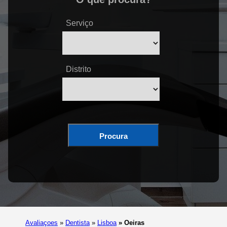
Serviço
Distrito
Procura
Avaliaçoes
»
Dentista
»
Lisboa
»
Oeiras