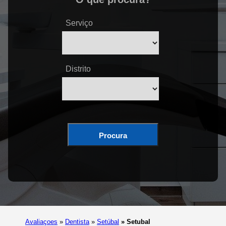
Serviço
Distrito
Procura
Avaliaçoes
»
Dentista
»
Setúbal
»
Setubal