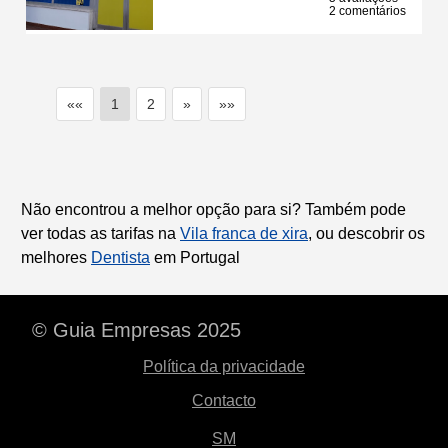
2 comentários
««
1
2
»
»»
Não encontrou a melhor opção para si? Também pode
ver todas as tarifas na
Vila franca de xira
, ou descobrir os
melhores
Dentista
em Portugal
© Guia Empresas 2025
Política da privacidade
Contacto
SM