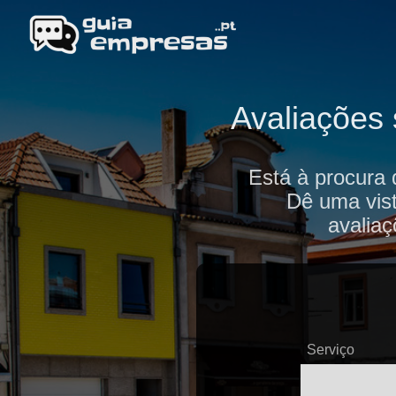
Avaliações 
Está à procura 
Dê uma vist
avaliaç
Serviço