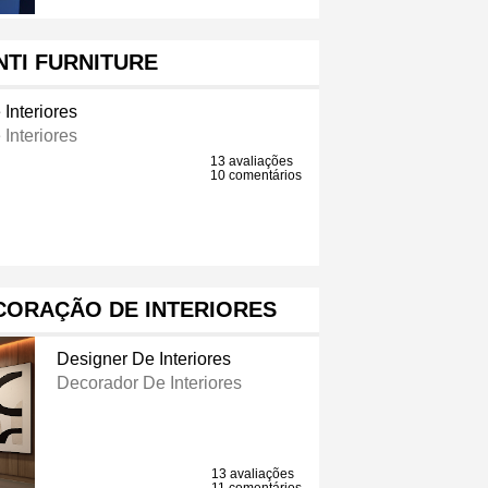
TI FURNITURE
Interiores
Interiores
13 avaliações
10 comentários
CORAÇÃO DE INTERIORES
Designer De Interiores
Decorador De Interiores
13 avaliações