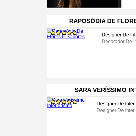
RAPOSÓDIA DE FLOR
Designer De Int
Decorador De In
SARA VERÍSSIMO I
Designer De Inter
Designer De Inter