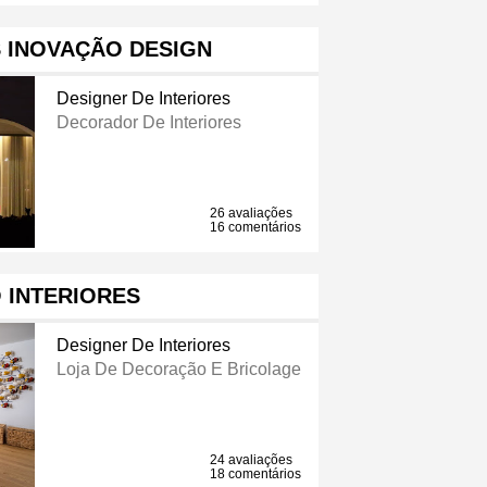
S INOVAÇÃO DESIGN
Designer De Interiores
Decorador De Interiores
26 avaliações
16 comentários
 INTERIORES
Designer De Interiores
Loja De Decoração E Bricolage
24 avaliações
18 comentários