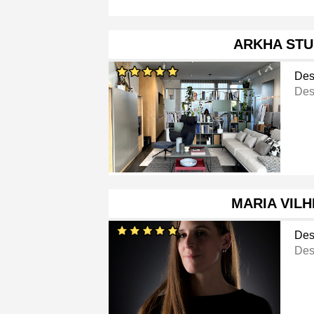
ARKHA STU
Des
Des
MARIA VIL
Des
Des