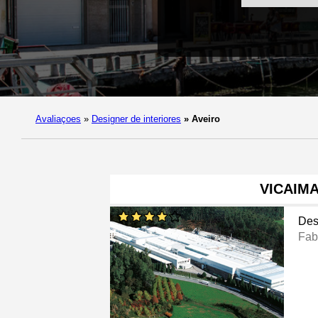
Avaliaçoes
»
Designer de interiores
»
Aveiro
VICAIM
Des
Fab