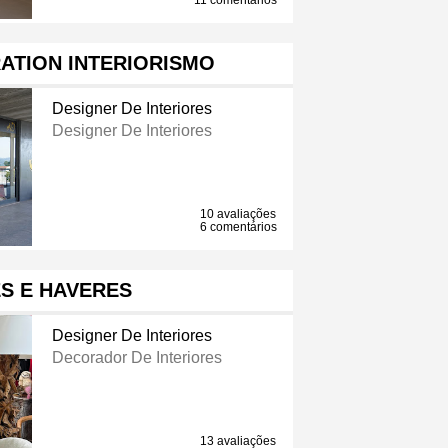
11 comentários
ATION INTERIORISMO
Designer De Interiores
Designer De Interiores
10 avaliações
6 comentários
S E HAVERES
Designer De Interiores
Decorador De Interiores
13 avaliações