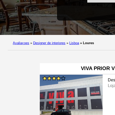
Avaliaçoes
»
Designer de interiores
»
Lisboa
»
Loures
VIVA PRIOR 
Des
Loj