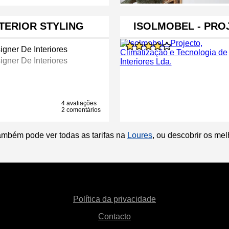
TERIOR STYLING
ISOLMOBEL - PRO
igner De Interiores
igner De Interiores
4 avaliações
2 comentários
ambém pode ver todas as tarifas na
Loures
, ou descobrir os me
Política da privacidade
Contacto