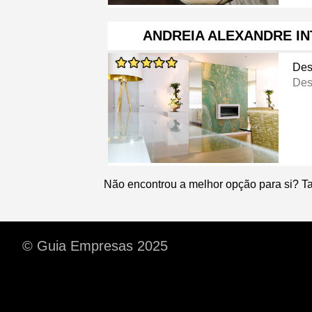
ANDREIA ALEXANDRE IN
Des
Des
Não encontrou a melhor opção para si? T
© Guia Empresas 2025