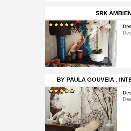
SRK AMBIE
Des
Des
BY PAULA GOUVEIA . INT
Des
Des