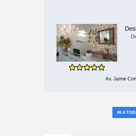
Desi
De
Av. Jaime Cor
IR A TO