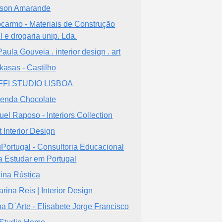
son Amarande
carmo - Materiais de Construção
il e drogaria unip. Lda.
Paula Gouveia . interior design . art
kasas - Castilho
FFI STUDIO LISBOA
enda Chocolate
uel Raposo - Interiors Collection
t Interior Design
Portugal - Consultoria Educacional
a Estudar em Portugal
cina Rústica
arina Reis | Interior Design
a D`Arte - Elisabete Jorge Francisco