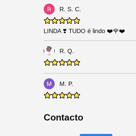
R. S. C.
LINDA ❣️ TUDO é lindo ❤️🌹❤️
R. Q.
M. P.
Contacto