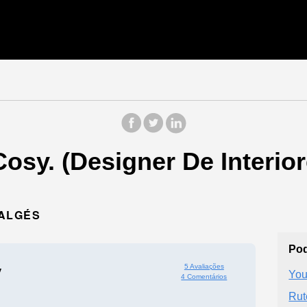
osy. (Designer De Interio
 ALGÉS
Pod
5 Avaliações
y
You
4 Comentários
Rut