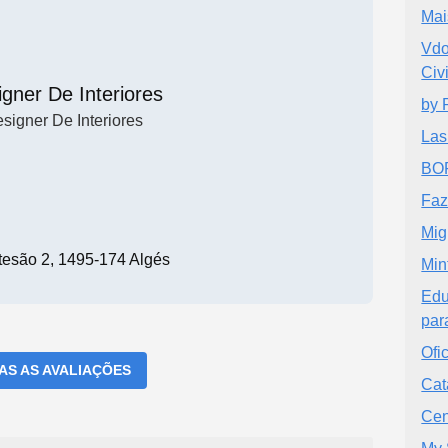
Mai
Vdo
Civ
gner De Interiores
by 
signer De Interiores
Las
BO
Faz
Mig
tesão 2, 1495-174 Algés
Min
Edu
par
Ofi
DAS AS AVALIAÇÕES
Cat
Cen