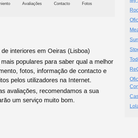
My 
miento
Avaliações
Contacto
Fotos
Roo
Ofi
Mea
Sur
Sto
de interiores em Oeiras (Lisboa)
Tod
s mais populares para saber qual a melhor
ReC
namento, fotos, informação de contacto e
Ofi
tos pelos utilizadores na Internet.
Con
oas avaliações, recomendamos a sua
Cas
tarão um serviço muito bom.
Lol