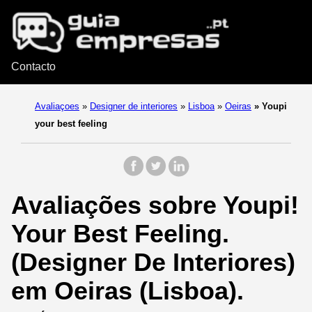
Contacto
Avaliaçoes
»
Designer de interiores
»
Lisboa
»
Oeiras
»
Youpi
your best feeling
Avaliações sobre Youpi!
Your Best Feeling.
(Designer De Interiores)
em Oeiras (Lisboa).