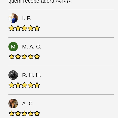
quem recebe adora 👏👏👏
I. F.
M. A. C.
R. H. H.
A. C.