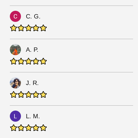
C. G.
A. P.
J. R.
L. M.