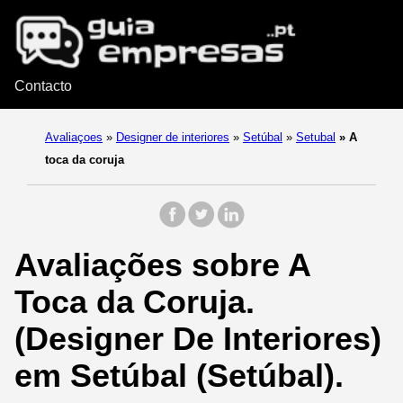
Contacto
Avaliaçoes
»
Designer de interiores
»
Setúbal
»
Setubal
»
A
toca da coruja
Avaliações sobre A
Toca da Coruja.
(Designer De Interiores)
em Setúbal (Setúbal).