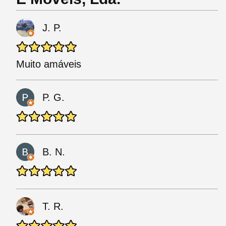
J. P.
Muito amáveis
P. G.
B. N.
T. R.