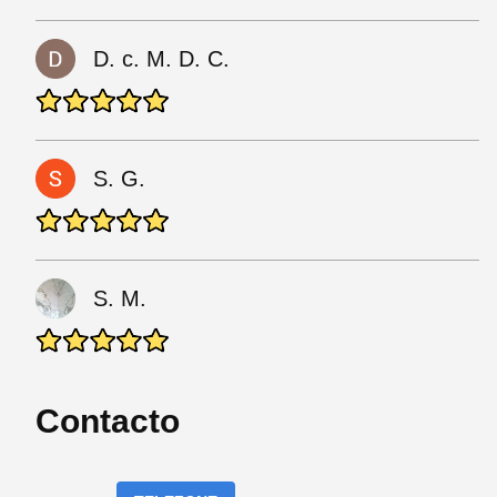
D. c. M. D. C.
S. G.
S. M.
Contacto