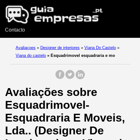
Contacto
Avaliaçoes
»
Designer de interiores
»
Viana Do Castelo
»
Viana do castelo
»
Esquadrimovel esquadraria e mo
Avaliações sobre
Esquadrimovel-
Esquadraria E Moveis,
Lda.. (Designer De