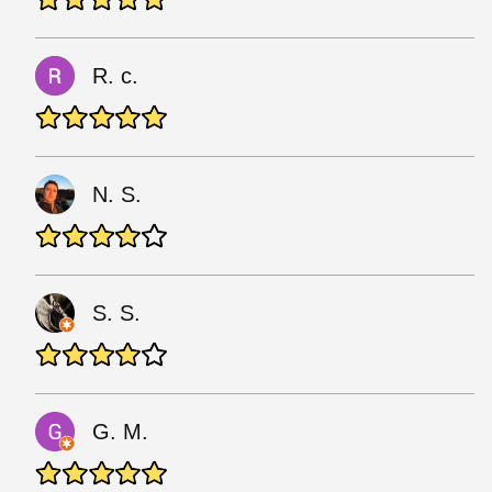
R. c.
N. S.
S. S.
G. M.