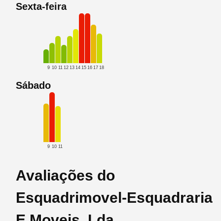
Sexta-feira
9
10
11
12
13
14
15
16
17
18
Sábado
9
10
11
Avaliações do
Esquadrimovel-Esquadraria
E Moveis, Lda.