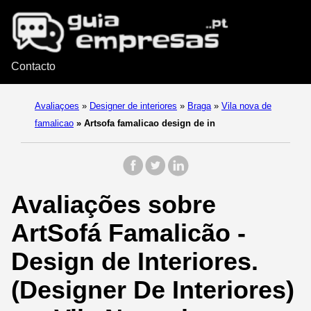
Contacto
Avaliaçoes
»
Designer de interiores
»
Braga
»
Vila nova de
famalicao
»
Artsofa famalicao design de in
Avaliações sobre
ArtSofá Famalicão -
Design de Interiores.
(Designer De Interiores)