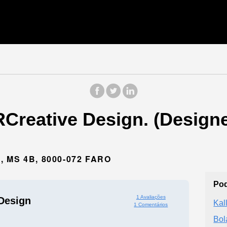
RCreative Design. (Designe
MS 4B, 8000-072 FARO
Pod
1 Avaliações
Design
Kal
1 Comentários
Bol