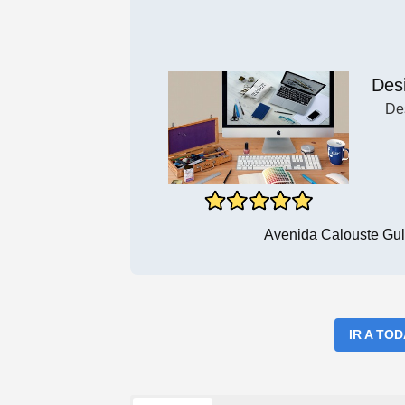
Des
De
Avenida Calouste Gul
IR A TO