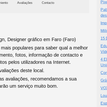
Pix
miento
Avaliações
Contacto
Pab
des
Imp
Mil
15 
gn, Designer gráfico em Faro (Faro)
Edu
s mais populares para saber qual a melhor
Víd
namento, fotos, informação de contacto e
4 E
tos pelos utilizadores na Internet.
Uni
liações deste local.
Cor
oas avaliações, recomendamos a sua
Grá
tarão um serviço muito bom.
VOX
Lou
Esp