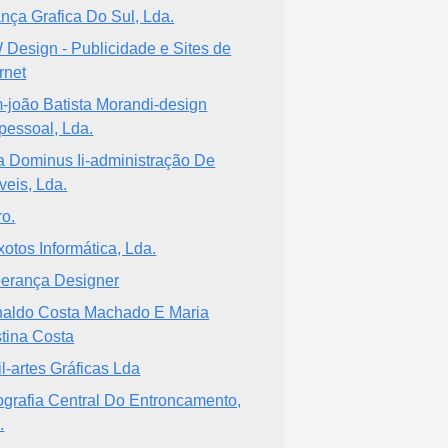
ança Grafica Do Sul, Lda.
Design - Publicidade e Sites de
rnet
-joão Batista Morandi-design
pessoal, Lda.
la Dominus Ii-administração De
veis, Lda.
ro.
xotos Informática, Lda.
erança Designer
aldo Costa Machado E Maria
stina Costa
il-artes Gráficas Lda
ografia Central Do Entroncamento,
.