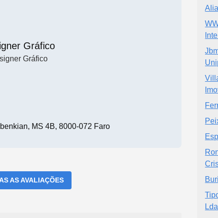
Ali
WW 
Inte
igner Gráfico
Jbm
signer Gráfico
Uni
Vil
Imo
Fer
Pei
benkian, MS 4B, 8000-072 Faro
Esp
Ron
Cri
Bur
DAS AS AVALIAÇÕES
Tip
Lda