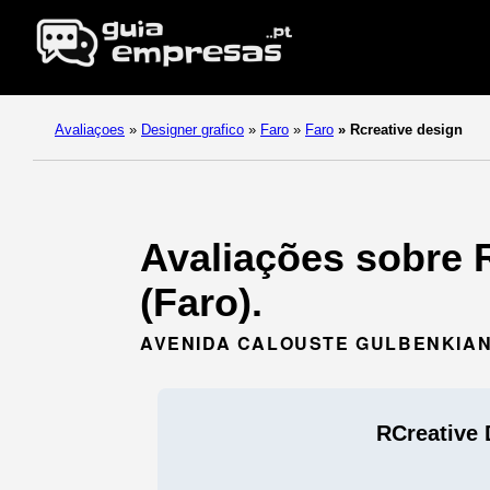
Avaliaçoes
»
Designer grafico
»
Faro
»
Faro
»
Rcreative design
Avaliações sobre 
(Faro).
AVENIDA CALOUSTE GULBENKIAN, 
RCreative 