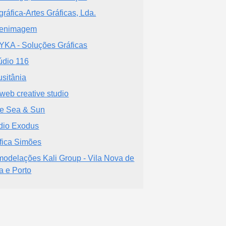
gráfica-Artes Gráficas, Lda.
tenimagem
KA - Soluções Gráficas
údio 116
usitânia
aweb creative studio
e Sea & Sun
dio Exodus
fica Simões
odelações Kali Group - Vila Nova de
a e Porto