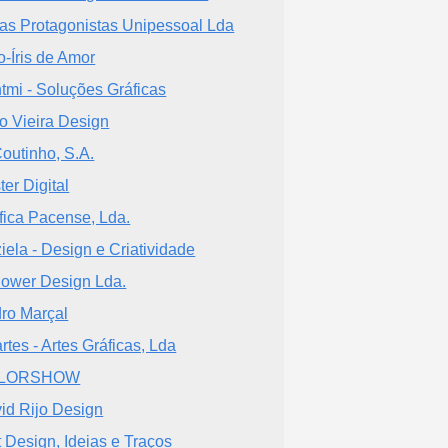
as Protagonistas Unipessoal Lda
o-Íris de Amor
ntmi - Soluções Gráficas
o Vieira Design
Coutinho, S.A.
ter Digital
fica Pacense, Lda.
iela - Design e Criatividade
flower Design Lda.
ro Marçal
rtes - Artes Gráficas, Lda
LORSHOW
id Rijo Design
t Design, Ideias e Traços