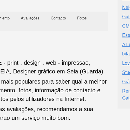
Nel
Gu
miento
Avaliações
Contacto
Fotos
CMY
Est
A L
bil
 print . design . web - impressão,
Lov
SEIA, Designer gráfico em Seia (Guarda)
Stu
s mais populares para saber qual a melhor
Grá
namento, fotos, informação de contacto e
Rem
Gai
tos pelos utilizadores na Internet.
oas avaliações, recomendamos a sua
tarão um serviço muito bom.