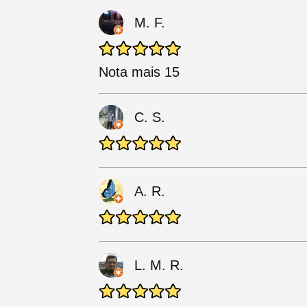
M. F.
Nota mais 15
C. S.
A. R.
L. M. R.