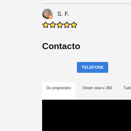
S. F.
Contacto
TELEFONE
Do proprietário
Street view e 360
Tud