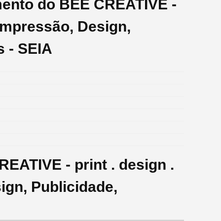
mento do BEE CREATIVE -
- impressão, Design,
s - SEIA
EATIVE - print . design .
ign, Publicidade,