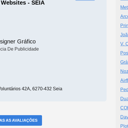
 Websites - SEIA
Met
Arc
Pri
Joã
signer Gráfico
V. 
cia De Publicidade
Pos
Grá
Noz
Air
oluntários 42A, 6270-432 Seia
Ped
Dua
CO
Dav
DAS AS AVALIAÇÕES
Plo