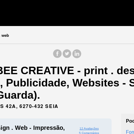
n web
EE CREATIVE - print . des
 Publicidade, Websites - 
Guarda).
 42A, 6270-432 SEIA
Pod
ign . Web - Impressão,
12 Avaliações
For
5 Comentários