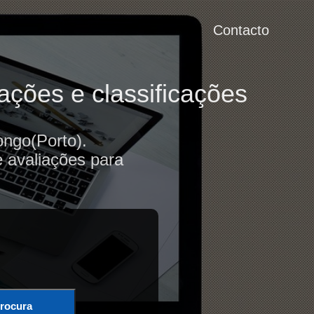
Contacto
ações e classificações
ongo(Porto).
e avaliações para
rocura