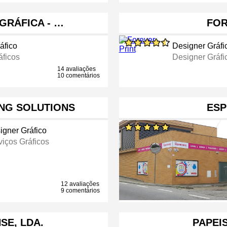
 GRÁFICA - …
FOR
áfico
Designer Gráfi
áficos
Designer Gráfi
14 avaliações
10 comentários
ING SOLUTIONS
ESP
igner Gráfico
viços Gráficos
12 avaliações
9 comentários
SE, LDA.
PAPEI