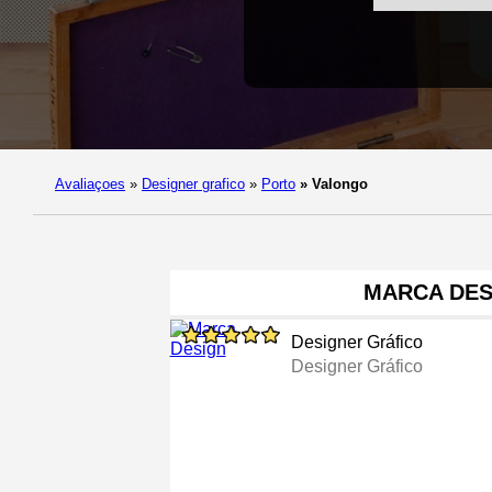
Avaliaçoes
»
Designer grafico
»
Porto
»
Valongo
MARCA DES
Designer Gráfico
Designer Gráfico