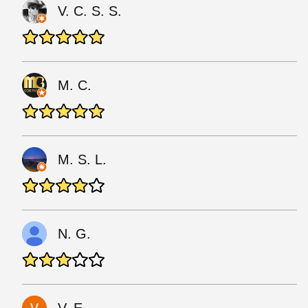
V. C. S. S.
M. C.
M. S. L.
N. G.