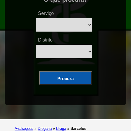
Serviço
Distrito
Procura
Avaliaçoes
»
Drogaria
»
Braga
»
Barcelos