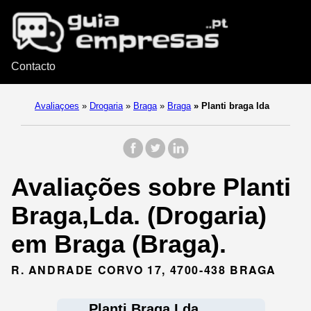
Contacto
Avaliaçoes
»
Drogaria
»
Braga
»
Braga
»
Planti braga lda
Avaliações sobre Planti
Braga,Lda. (Drogaria)
em Braga (Braga).
R. ANDRADE CORVO 17, 4700-438 BRAGA
Planti Braga,Lda