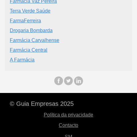
Farmácia Vaz Pereira
Terra Verde Saúde
FarmaFerreira
Drogaria Bombarda
Farmácia Carvalhense
Farmácia Central
A Farmácia
© Guia Empresas 2025
Política da privacidade
Contacto
SM