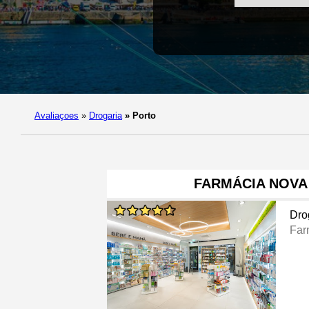
Avaliaçoes
»
Drogaria
»
Porto
FARMÁCIA NOVA
Dro
Far