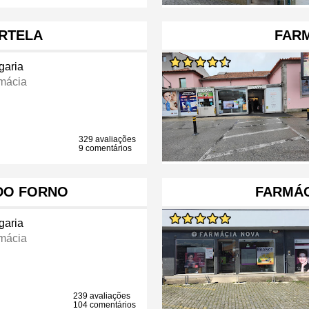
RTELA
FAR
garia
mácia
329 avaliações
9 comentários
DO FORNO
FARMÁC
garia
mácia
239 avaliações
104 comentários