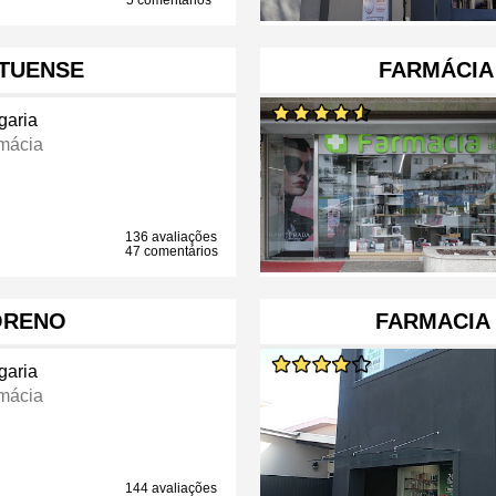
5 comentários
TUENSE
FARMÁCIA
garia
mácia
136 avaliações
47 comentários
ORENO
FARMACIA
garia
mácia
144 avaliações