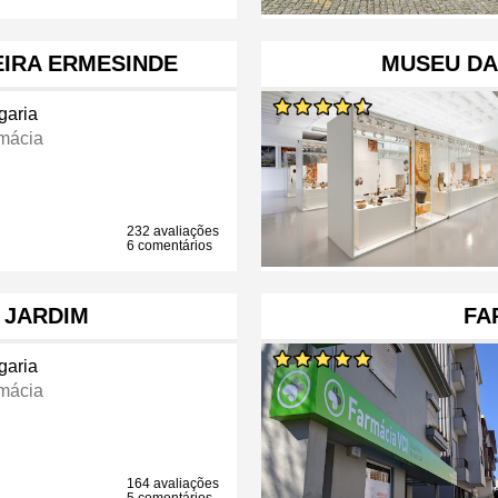
EIRA ERMESINDE
MUSEU DA
garia
mácia
232 avaliações
6 comentários
 JARDIM
FA
garia
mácia
164 avaliações