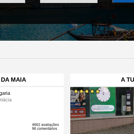
 DA MAIA
A T
garia
mácia
4662 avaliações
96 comentários