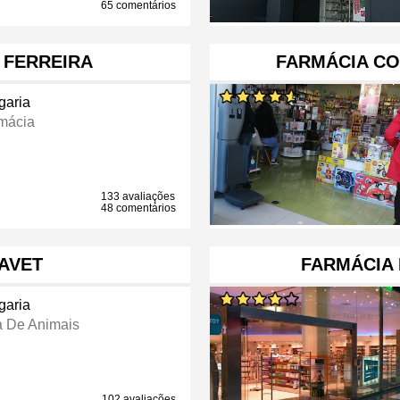
65 comentários
 FERREIRA
FARMÁCIA CO
garia
mácia
133 avaliações
48 comentários
AVET
FARMÁCIA 
garia
a De Animais
102 avaliações