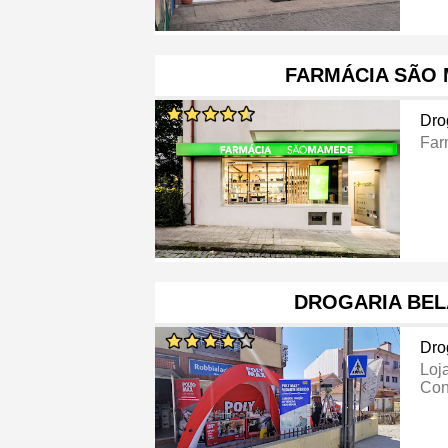
FARMÁCIA SÃO
Dro
Far
DROGARIA BEL
Dro
Loj
Con