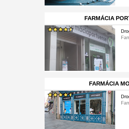
FARMÁCIA POR
Dro
Far
FARMÁCIA M
Dro
Far