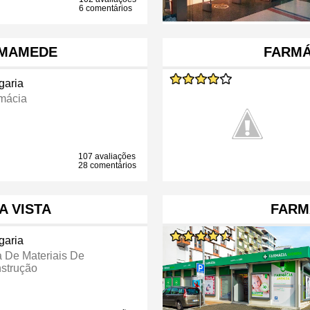
6 comentários
 MAMEDE
FARMÁ
garia
mácia
107 avaliações
28 comentários
A VISTA
FARM
garia
a De Materiais De
strução