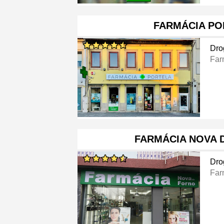
FARMÁCIA PO
Dro
Far
FARMÁCIA NOVA 
Dro
Far