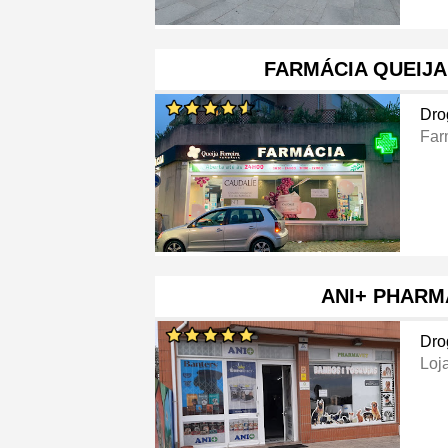
FARMÁCIA QUEIJA
Dro
Far
ANI+ PHARM
Dro
Loj