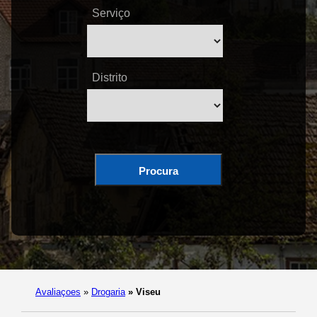
Serviço
Distrito
Procura
Avaliaçoes
»
Drogaria
»
Viseu