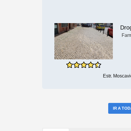
Dro
Far
Estr. Moscav
IR A TO