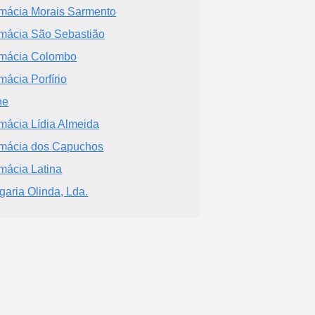
mácia Morais Sarmento
mácia São Sebastião
mácia Colombo
mácia Porfírio
ne
mácia Lídia Almeida
mácia dos Capuchos
mácia Latina
garia Olinda, Lda.