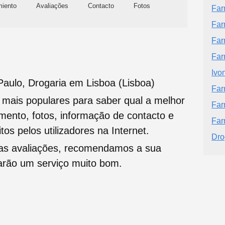
miento
Avaliações
Contacto
Fotos
Far
Far
Far
Far
Ivo
aulo, Drogaria em Lisboa (Lisboa)
Far
s mais populares para saber qual a melhor
Far
namento, fotos, informação de contacto e
Far
tos pelos utilizadores na Internet.
Dro
oas avaliações, recomendamos a sua
tarão um serviço muito bom.