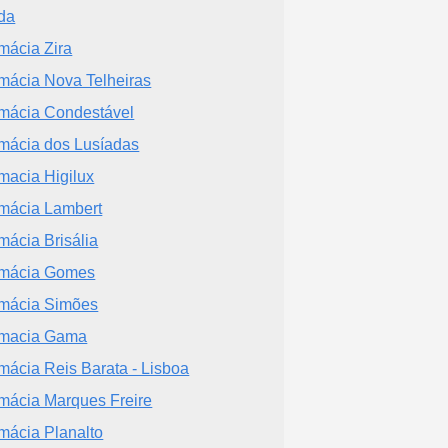
da
mácia Zira
mácia Nova Telheiras
mácia Condestável
mácia dos Lusíadas
macia Higilux
mácia Lambert
mácia Brisália
mácia Gomes
mácia Simões
macia Gama
mácia Reis Barata - Lisboa
mácia Marques Freire
mácia Planalto