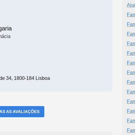
Aju
Far
Far
garia
Far
mácia
Far
Far
Far
Far
ide 34, 1800-184 Lisboa
Far
Far
Far
Far
DAS AS AVALIAÇÕES
Far
Far