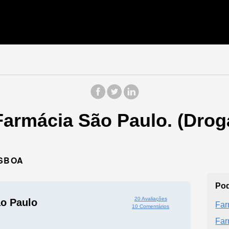
Farmácia São Paulo. (Drog
ISBOA
Pod
20 Avaliações
o Paulo
Far
10 Comentários
Far