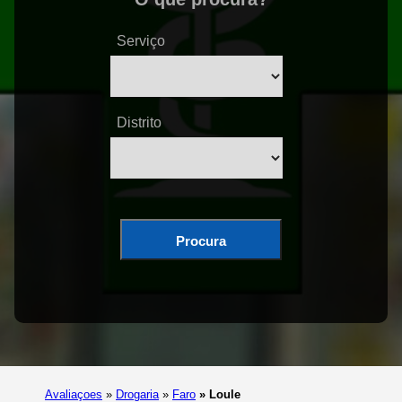
Serviço
Distrito
Procura
Avaliaçoes
»
Drogaria
»
Faro
»
Loule