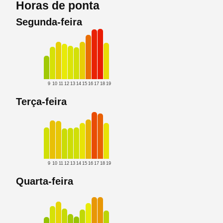
Horas de ponta
Segunda-feira
9
10
11
12
13
14
15
16
17
18
19
Terça-feira
9
10
11
12
13
14
15
16
17
18
19
Quarta-feira