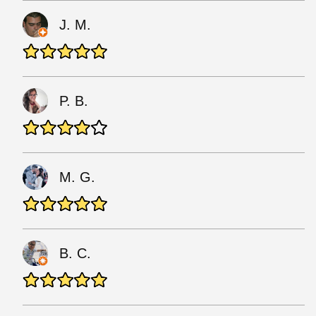
J. M.
P. B.
M. G.
B. C.