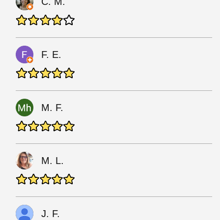
C. M.
F. E.
M. F.
M. L.
J. F.