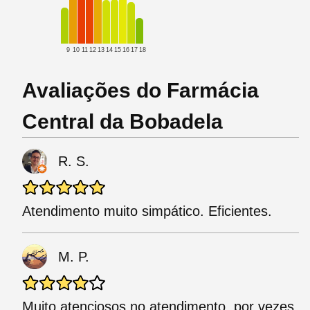
9
10
11
12
13
14
15
16
17
18
Avaliações do Farmácia
Central da Bobadela
R. S.
Atendimento muito simpático. Eficientes.
M. P.
Muito atenciosos no atendimento, por vezes