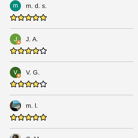
m. d. s.
J. A.
V. G.
m. l.