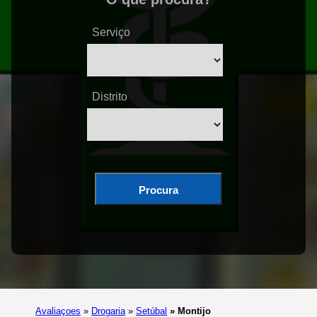
Serviço
Distrito
Procura
Avaliaçoes
»
Drogaria
»
Setúbal
»
Montijo