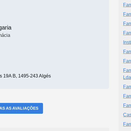
Far
Far
Far
garia
Far
mácia
Ins
Far
Far
Far
as 19A B, 1495-243 Algés
Ld
Far
Far
Far
DAS AS AVALIAÇÕES
Cas
Far