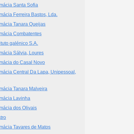
mácia Santa Sofia
mácia Ferreira Bastos, Lda.
mácia Tanara Queijas
mácia Combatentes
tituto galénico S.A.
mácia Sálvia, Loures
mácia do Casal Novo
mácia Central Da Lapa, Unipessoal,
a
mácia Tanara Malveira
mácia Lavinha
mácia dos Olivais
tro
mácia Tavares de Matos