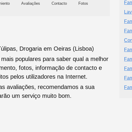
Far
miento
Avaliações
Contacto
Fotos
Lav
Far
Far
Cor
úlipas, Drogaria em Oeiras (Lisboa)
Far
s mais populares para saber qual a melhor
Far
namento, fotos, informação de contacto e
Far
tos pelos utilizadores na Internet.
Far
oas avaliações, recomendamos a sua
Far
tarão um serviço muito bom.