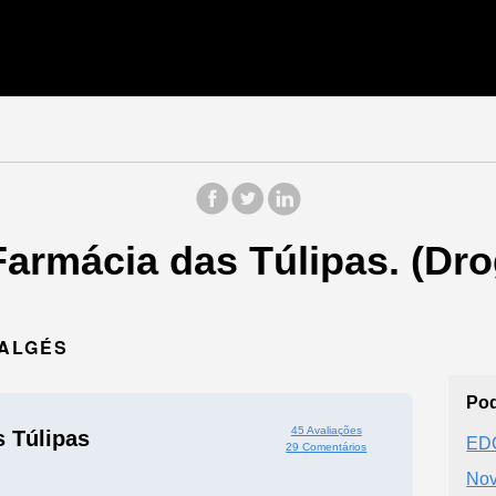
armácia das Túlipas. (Dro
 ALGÉS
Pod
45 Avaliações
 Túlipas
EDO
29 Comentários
Nov