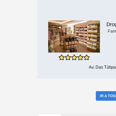
Dro
Far
Av. Das Túlip
IR A TO