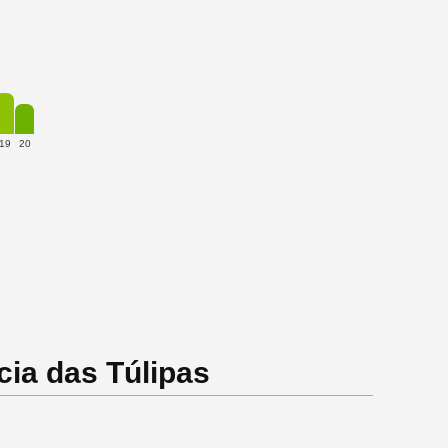
19
20
ia das Túlipas