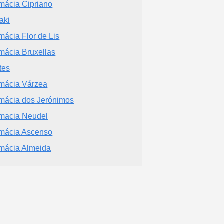
mácia Cipriano
aki
mácia Flor de Lis
mácia Bruxellas
tes
mácia Várzea
mácia dos Jerónimos
macia Neudel
mácia Ascenso
mácia Almeida