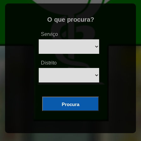
O que procura?
Serviço
Distrito
Procura