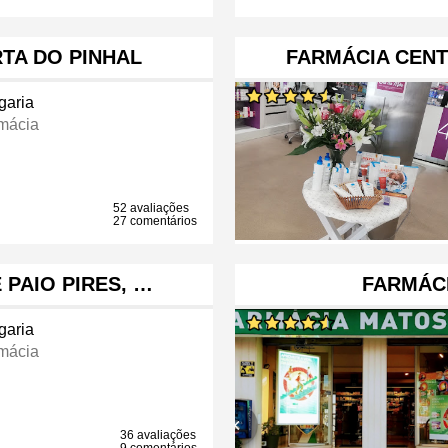
TA DO PINHAL
FARMÁCIA CENT
garia
mácia
52 avaliações
27 comentários
 PAIO PIRES, …
FARMÁC
garia
mácia
36 avaliações