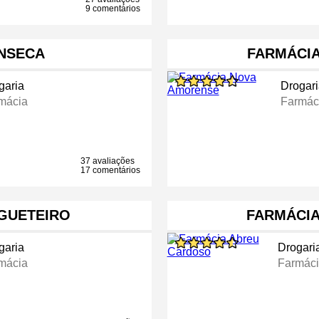
9 comentários
NSECA
FARMÁCI
garia
Drogari
mácia
Farmác
37 avaliações
17 comentários
GUETEIRO
FARMÁCI
garia
Drogari
mácia
Farmác