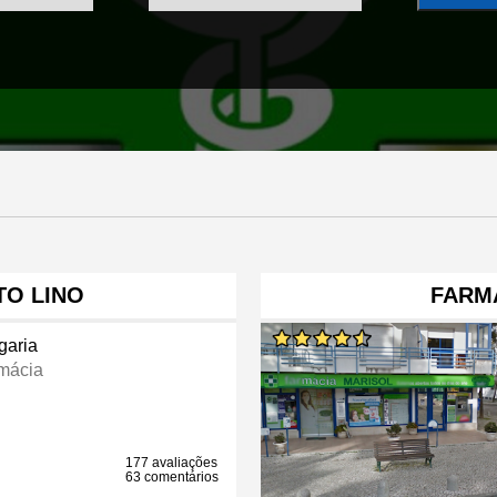
TO LINO
FARM
garia
mácia
177 avaliações
63 comentários