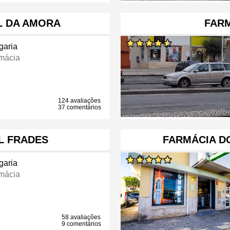
L DA AMORA
FARM
garia
mácia
124 avaliações
37 comentários
L FRADES
FARMÁCIA D
garia
mácia
58 avaliações
9 comentários