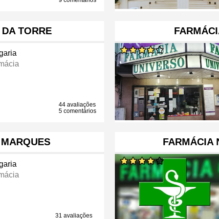
9 comentários
 DA TORRE
FARMÁCI
garia
mácia
44 avaliações
5 comentários
 MARQUES
FARMÁCIA 
garia
mácia
31 avaliações