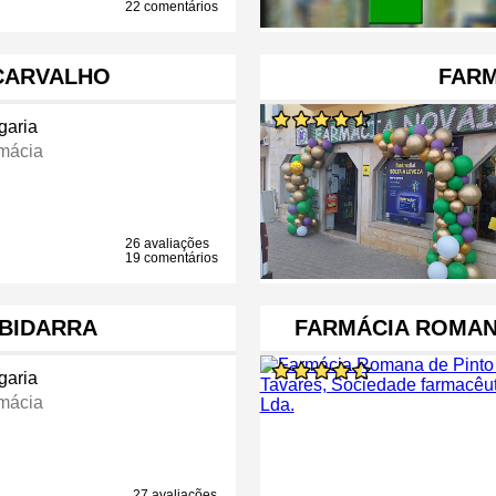
22 comentários
 CARVALHO
FARM
garia
mácia
26 avaliações
19 comentários
 BIDARRA
FARMÁCIA ROMANA
garia
mácia
27 avaliações