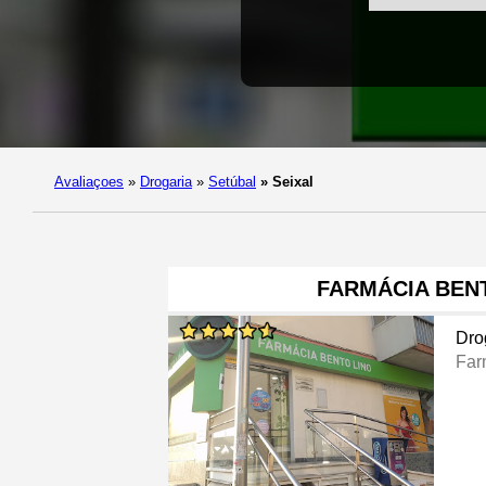
Avaliaçoes
»
Drogaria
»
Setúbal
»
Seixal
FARMÁCIA BEN
Dro
Far