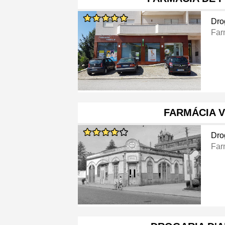
Dro
Far
FARMÁCIA V
Dro
Far