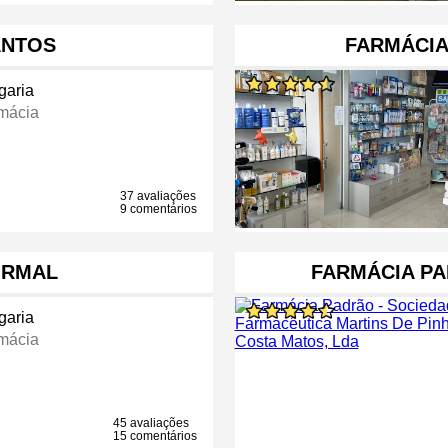
ANTOS
FARMÁCIA
garia
mácia
37 avaliações
9 comentários
ORMAL
FARMÁCIA PA
garia
mácia
45 avaliações
15 comentários