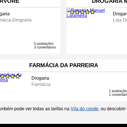
ARVORE
DROGARIA 
garia
Drogar
mácia-Drograria
Loja D
5 avaliações
3 comentários
FARMÁCIA DA PARREIRA
Drogaria
Farmácia
2 avaliaçõe
1 comentár
ambém pode ver todas as tarifas na
Vila do conde
, ou descobri