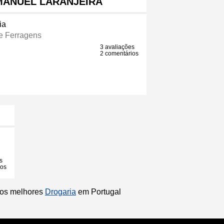
MANUEL LARANJEIRA
ia
e Ferragens
3 avaliações
2 comentários
s
ios
r os melhores
Drogaria
em Portugal