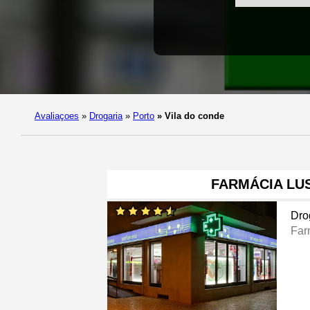
Avaliaçoes
»
Drogaria
»
Porto
»
Vila do conde
FARMÁCIA LU
Dro
Far