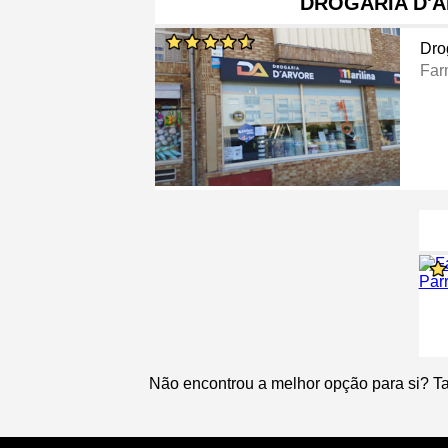
DROGARIA D'
Dro
Far
Não encontrou a melhor opção para si? T