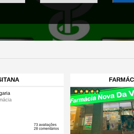
SITANA
FARMÁCI
garia
mácia
73 avaliações
28 comentários