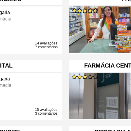
garia
mácia
14 avaliações
7 comentários
ITAL
FARMÁCIA CENT
garia
mácia
15 avaliações
3 comentários