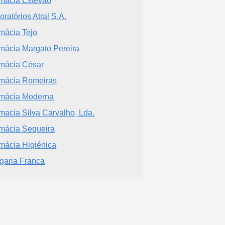
macia Estevão
oratórios Atral S.A.
mácia Tejo
mácia Margato Pereira
mácia César
mácia Romeiras
mácia Moderna
macia Silva Carvalho, Lda.
mácia Sequeira
mácia Higiénica
garia Franca