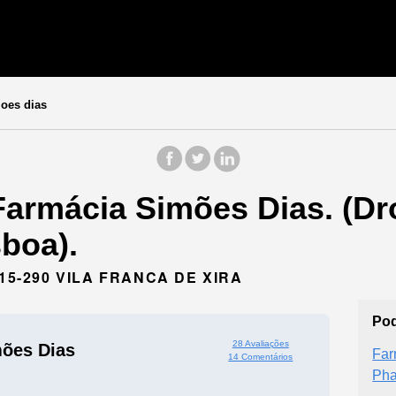
oes dias
Farmácia Simões Dias. (Dro
sboa).
15-290 VILA FRANCA DE XIRA
Pod
28 Avaliações
ões Dias
Far
14 Comentários
Pha