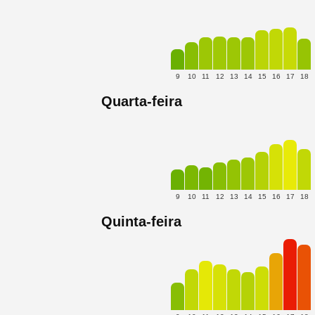
9
10
11
12
13
14
15
16
17
18
Quarta-feira
9
10
11
12
13
14
15
16
17
18
Quinta-feira