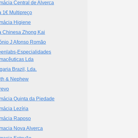
mácia Central de Alverca
a 1€ Multipreço
mácia Higiene
a Chinesa Zhong Kai
ónio J Afonso Romão
enlabs-Especialidades
macêuticas Lda
garia Brazil, Lda.
th & Nephew
revo
mácia Quinta da Piedade
mácia Lezíria
mácia Raposo
macia Nova Alverca