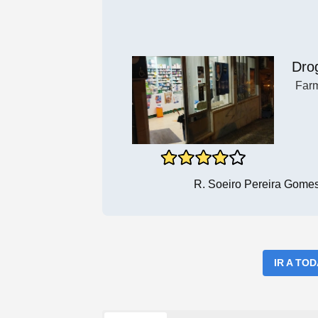
Dro
Far
R. Soeiro Pereira Gomes
IR A TO