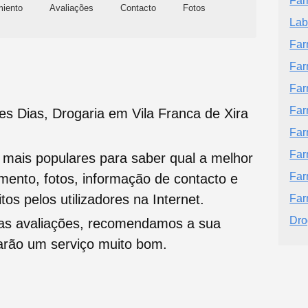
Far
miento
Avaliações
Contacto
Fotos
Lab
Far
Far
Far
Far
s Dias, Drogaria em Vila Franca de Xira
Far
Far
s mais populares para saber qual a melhor
Far
namento, fotos, informação de contacto e
tos pelos utilizadores na Internet.
Far
Dro
oas avaliações, recomendamos a sua
tarão um serviço muito bom.