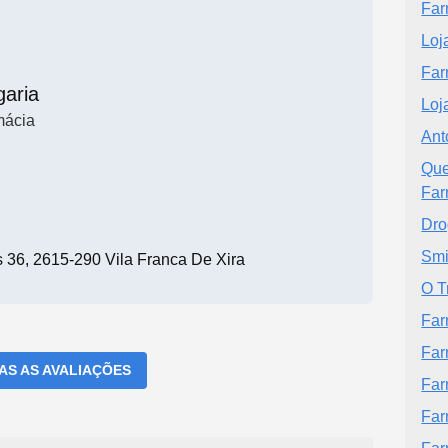
Far
Loj
Far
garia
Loj
mácia
Ant
Que
Far
Dro
Smi
 36, 2615-290 Vila Franca De Xira
O T
Far
Far
DAS AS AVALIAÇÕES
Far
Far