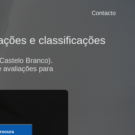
Contacto
ações e classificações
(Castelo Branco).
e avaliações para
rocura