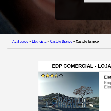
Avaliaçoes
»
Eletricista
»
Castelo Branco
»
Castelo branco
EDP COMERCIAL - LOJ
Elet
Emp
Elet