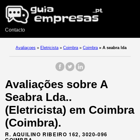
Contacto
Avaliaçoes
»
Eletricista
»
Coimbra
»
Coimbra
»
A seabra lda
Avaliações sobre A
Seabra Lda..
(Eletricista) em Coimbra
(Coimbra).
R. AQUILINO RIBEIRO 162, 3020-096
COIMBRA