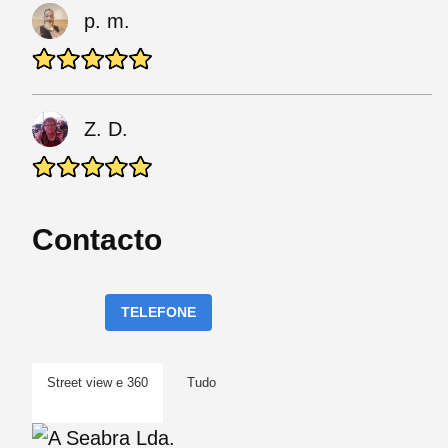
p. m.
Z. D.
Contacto
TELEFONE
Street view e 360
Tudo