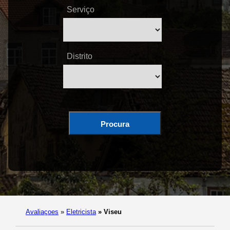
Serviço
Distrito
Procura
Avaliaçoes
»
Eletricista
»
Viseu