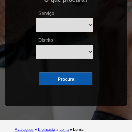
Serviço
Distrito
Procura
Avaliaçoes
»
Eletricista
»
Leiria
»
Leiria